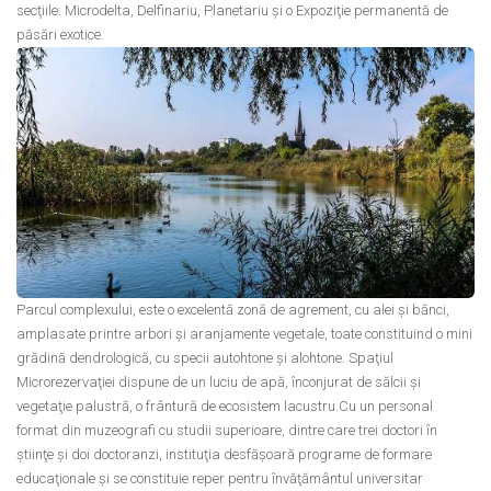
secţiile: Microdelta, Delfinariu, Planetariu şi o Expoziţie permanentă de
păsări exotice.
Parcul complexului, este o excelentă zonă de agrement, cu alei şi bănci,
amplasate printre arbori şi aranjamente vegetale, toate constituind o mini
grădină dendrologică, cu specii autohtone şi alohtone. Spaţiul
Microrezervaţiei dispune de un luciu de apă, înconjurat de sălcii şi
vegetaţie palustră, o frântură de ecosistem lacustru.Cu un personal
format din muzeografi cu studii superioare, dintre care trei doctori în
ştiinţe şi doi doctoranzi, instituţia desfăşoară programe de formare
educaţionale şi se constituie reper pentru învăţământul universitar