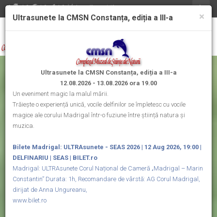
/
/
/
/
office@delfinariu.ro
×
Ultrasunete la CMSN Constanța, ediția a III-a
B-dul Mamaia, nr. 255, Constanța
Toggle
naviga
Ultrasunete la CMSN Constanța, ediția a III-a
12.08.2026 - 13.08.2026 ora 19.00
Un eveniment magic la malul mării.
Trăiește o experiență unică, vocile delfinilor se împletesc cu vocile
magice ale corului Madrigal într-o fuziune între știință natura și
muzica.
Bilete Madrigal: ULTRAsunete - SEAS 2026 | 12 Aug 2026, 19:00 |
DELFINARIU | SEAS | BILET.ro
Madrigal: ULTRAsunete Corul Național de Cameră „Madrigal – Marin
Constantin” Durata: 1h, Recomandare de vârstă: AG Corul Madrigal,
dirijat de Anna Ungureanu,
www.bilet.ro