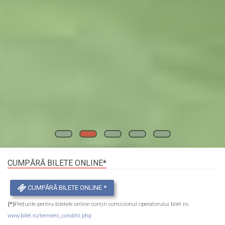
CUMPĂRĂ BILETE ONLINE
*
CUMPĂRĂ BILETE ONLINE
*
(*)
Prețurile pentru biletele online conțin comisionul operatorului bilet.ro:
www.bilet.ro/termeni_conditii.php