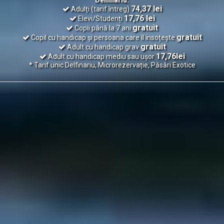
74,37 lei
Adulți (tarif întreg)
17,76 lei
Elevi/Studenți
gratuit
Copii până la 7 ani
gratuit
Copil cu handicap și persoana care îl însoțește
gratuit
Adult cu handicap grav
17,76lei
Adult cu handicap mediu sau ușor
*
Tarif unic Delfinariu, Microrezervație, Păsări Exotice