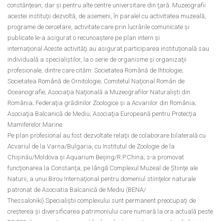
constănţean, dar şi pentru alte centre universitare din ţară. Muzeografii
acestei instituţii dezvoltă, de asemeni, în paralel cu activitatea muzeală,
programe de cercetare, activitate care prin lucrările comunicate şi
publicate le-a asigurat o recunoaştere pe plan intern şi
internaţional.Aceste activităţi au asigurat participarea instituţională sau
individuală a specialiştilor, la o serie de organisme şi organizaţii
profesionale, dintre care cităm: Societatea Română de Ihtiologie;
Societatea Română de Ornitologie; Comitetul Naţional Român de
Oceanografie; Asociaţia Naţională a Muzeografilor Naturalişti din
România; Federaţia grădinilor Zoologice şi a Acvariilor din România;
Asociaţia Balcanică de Mediu; Asociaţia Europeană pentru Protecţia
Mamiferelor Marine.
Pe plan profesional au fost dezvoltate relaţii de colaborare bilaterală cu
Acvariul de la Varna/Bulgaria, cu Institutul de Zoologie de la
Chișinău/Moldova și Aquarium Beijing/R.P.China; s-a promovat
funcţionarea la Constanţa, pe lângă Complexul Muzeal de Ştiinţe ale
Naturii, a unui Birou Internaţional pentru domeniul stiinţelor naturale
patronat de Asociatia Balcanică de Mediu (BENA/
Thessaloniki).Specialiştii complexului sunt permanent preocupaţi de
creşterea şi diversificarea patrimoniului care numară la ora actuală peste