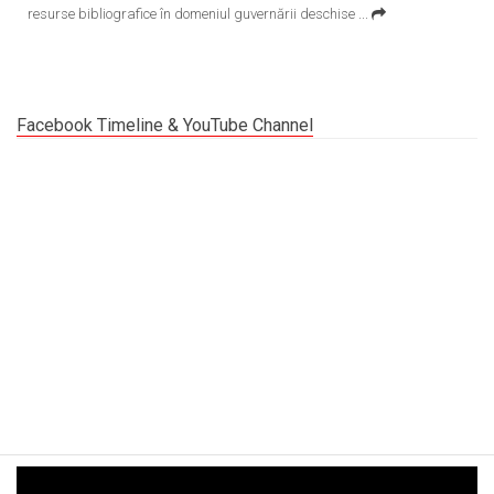
resurse bibliografice în domeniul guvernării deschise
...
Facebook Timeline & YouTube Channel