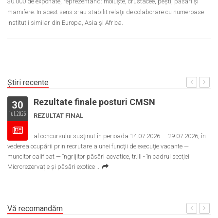
30.000 de exponate, reprezentând: moluşte, crustacee, peşti, păsări şi
mamifere. In acest sens s-au stabilit relaţii de colaborare cu numeroase
instituţii similar din Europa, Asia şi Africa.
Știri recente
Rezultate finale posturi CMSN
30
iul.2026
iu
REZULTAT FINAL
al concursului susţinut în perioada 14.07.2026 — 29.07.2026, în
vederea ocupării prin recrutare a unei funcţii de execuţie vacante —
Co
muncitor calificat — îngrijitor păsări acvatice, tr.IIl - în cadrul secţiei
25
Microrezervaţie şi păsări exotice
...
di
Vă recomandăm