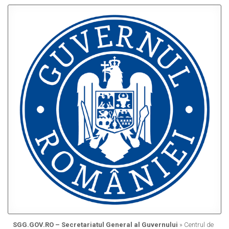
SGG.GOV.RO – Secretariatul General al Guvernului
» Centrul de