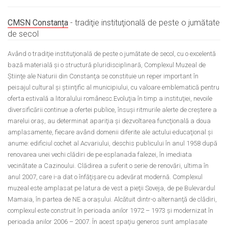
CMSN Constanța
- tradiţie instituţională de peste o jumătate
de secol
Având o tradiţie instituţională de peste o jumătate de secol, cu o excelentă
bază materială şi o structură pluridisciplinară, Complexul Muzeal de
Ştiinţe ale Naturii din Constanţa se constituie un reper important în
peisajul cultural şi ştiinţific al municipiului, cu valoare emblematică pentru
oferta estivală a litoralului românesc.Evoluţia în timp a instituţiei, nevoile
diversificării continue a ofertei publice, însuşi ritmurile alerte de creştere a
marelui oraş, au determinat apariţia şi dezvoltarea funcţională a doua
amplasamente, fiecare având domenii diferite ale actului educaţional şi
anume: edificiul cochet al Acvariului, deschis publicului în anul 1958 după
renovarea unei vechi clădiri de pe esplanada falezei, în imediata
vecinătate a Cazinoului. Clădirea a suferit o serie de renovări, ultima în
anul 2007, care i-a dat o înfăţişare cu adevărat modernă. Complexul
muzeal este amplasat pe latura de vest a pieţii Soveja, de pe Bulevardul
Mamaia, în partea de NE a oraşului. Alcătuit dintr-o alternanţă de clădiri,
complexul este construit în perioada anilor 1972 – 1973 şi modernizat în
perioada anilor 2006 – 2007. În acest spaţiu generos sunt amplasate